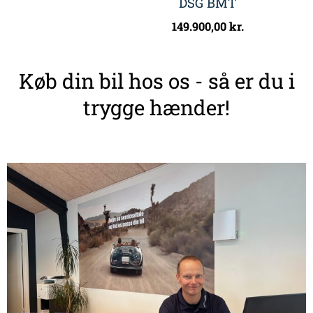
DSG BMT
149.900,00
kr.
Køb din bil hos os - så er du i
trygge hænder!