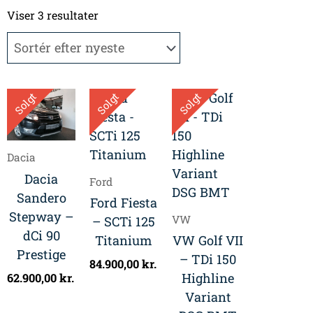
Sorteret
efter
Viser 3 resultater
seneste
Solgt
Solgt
Solgt
Dacia
Dacia
Ford
Sandero
Ford Fiesta
Stepway –
VW
– SCTi 125
dCi 90
Titanium
VW Golf VII
Prestige
– TDi 150
84.900,00
kr.
Highline
62.900,00
kr.
Variant