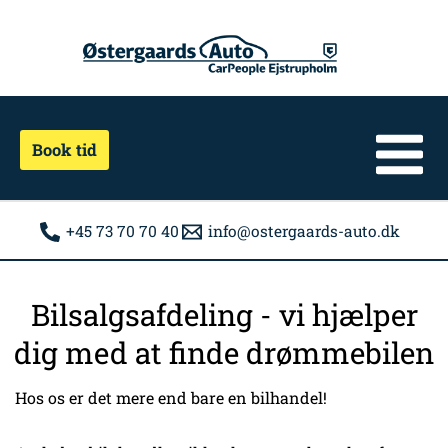
Gå
til
indholdet
Book tid
+45 73 70 70 40
info@ostergaards-auto.dk
Bilsalgsafdeling - vi hjælper
dig med at finde drømmebilen
Hos os er det mere end bare en bilhandel!