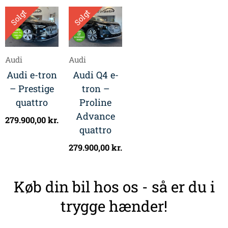
Solgt
Solgt
Audi
Audi
Audi e-tron
Audi Q4 e-
– Prestige
tron –
quattro
Proline
Advance
279.900,00
kr.
quattro
279.900,00
kr.
Køb din bil hos os - så er du i
trygge hænder!