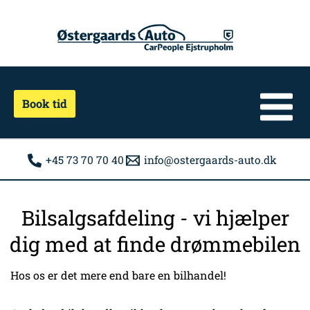
Gå
til
indholdet
Book tid
+45 73 70 70 40
info@ostergaards-auto.dk
Bilsalgsafdeling - vi hjælper
dig med at finde drømmebilen
Hos os er det mere end bare en bilhandel!