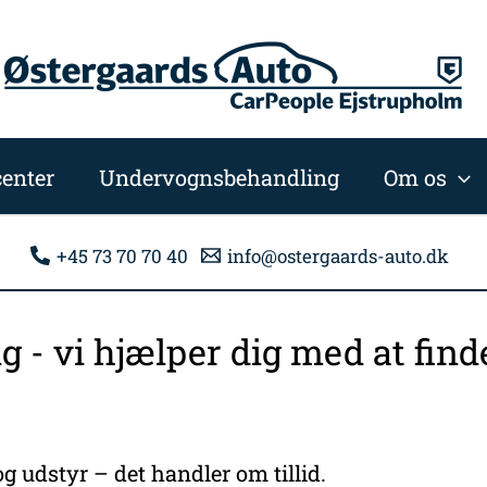
enter
Undervognsbehandling
Om os
+45 73 70 70 40
info@ostergaards-auto.dk
ng - vi hjælper dig med at fi
g udstyr – det handler om tillid.