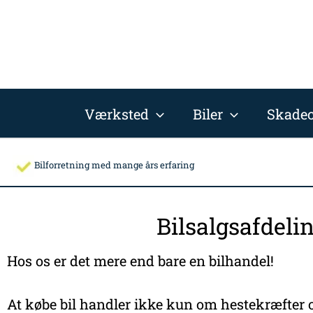
Gå
til
indholdet
Værksted
Biler
Skadec
Bilforretning med mange års erfaring
Bilsalgsafdeli
Hos os er det mere end bare en bilhandel!
At købe bil handler ikke kun om hestekræfter o