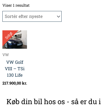
Viser 1 resultat
Solgt
VW
VW Golf
VIII – TSi
130 Life
217.900,00
kr.
Køb din bil hos os - så er du i