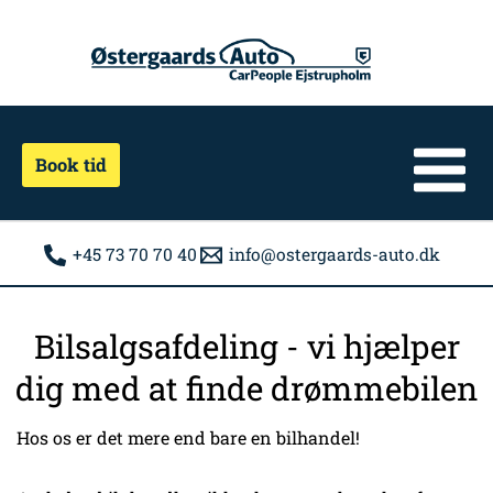
Gå
til
indholdet
Book tid
+45 73 70 70 40
info@ostergaards-auto.dk
Bilsalgsafdeling - vi hjælper
dig med at finde drømmebilen
Hos os er det mere end bare en bilhandel!