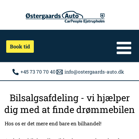
Gå
til
indholdet
Book tid
+45 73 70 70 40
info@ostergaards-auto.dk
Bilsalgsafdeling - vi hjælper
dig med at finde drømmebilen
Hos os er det mere end bare en bilhandel!