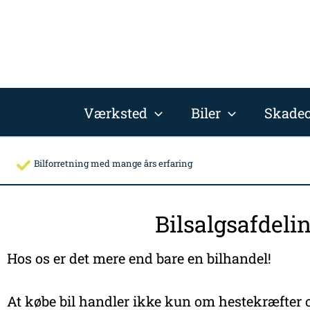
Gå
til
indholdet
Værksted
Biler
Skadec
Bilforretning med mange års erfaring
Bilsalgsafdeli
Hos os er det mere end bare en bilhandel!
At købe bil handler ikke kun om hestekræfter o