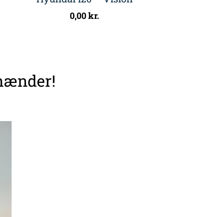
0,00
kr.
 hænder!