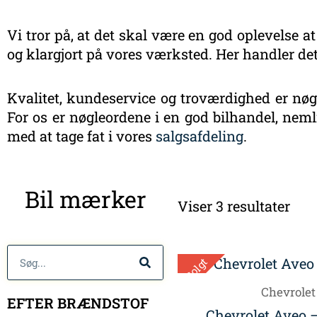
Vi tror på, at det skal være en god oplevelse at
og klargjort på vores værksted. Her handler det
Kvalitet, kundeservice og troværdighed er nøgl
For os er nøgleordene i en god bilhandel, nemli
med at tage fat i vores
salgsafdeling
.
Sort
Bil mærker
efte
Viser 3 resultater
sen
Søg
Solgt
Chevrolet
EFTER BRÆNDSTOF
Chevrolet Aveo 