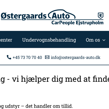
enter
Undervognsbehandling
Om os
+45 73 70 70 40
info@ostergaards-auto.dk
ng - vi hjælper dig med at fi
g udstyr – det handler om tillid.