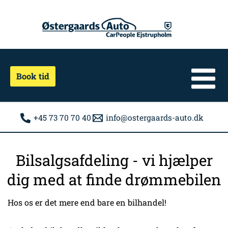
Gå
til
indholdet
Book tid
+45 73 70 70 40
info@ostergaards-auto.dk
Bilsalgsafdeling - vi hjælper
dig med at finde drømmebilen
Hos os er det mere end bare en bilhandel!