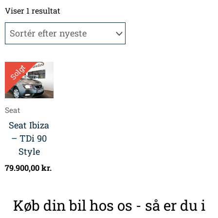
Viser 1 resultat
Solgt
Seat
Seat Ibiza
– TDi 90
Style
79.900,00
kr.
Køb din bil hos os - så er du i