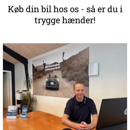
Køb din bil hos os - så er du i
trygge hænder!