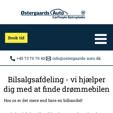
Gå
til
indholdet
Book tid
+45 73 70 70 40
info@ostergaards-auto.dk
Bilsalgsafdeling - vi hjælper
dig med at finde drømmebilen
Hos os er det mere end bare en bilhandel!