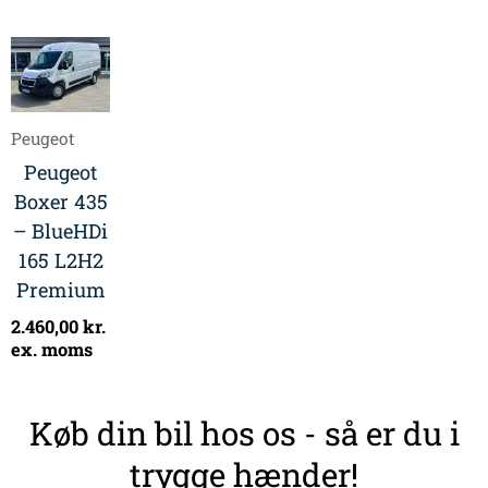
Peugeot
Peugeot
Boxer 435
– BlueHDi
165 L2H2
Premium
2.460,00
kr.
ex. moms
Køb din bil hos os - så er du i
trygge hænder!