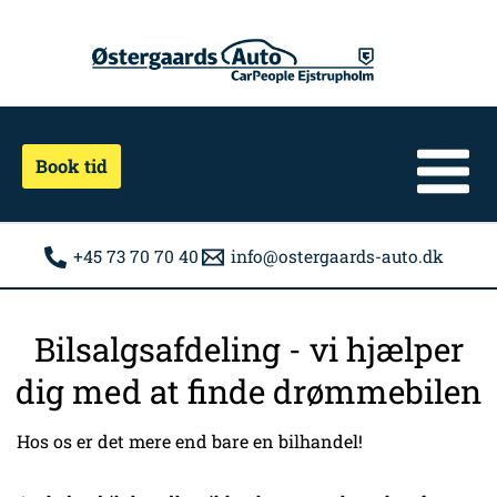
Gå
til
indholdet
Book tid
+45 73 70 70 40
info@ostergaards-auto.dk
Bilsalgsafdeling - vi hjælper
dig med at finde drømmebilen
Hos os er det mere end bare en bilhandel!