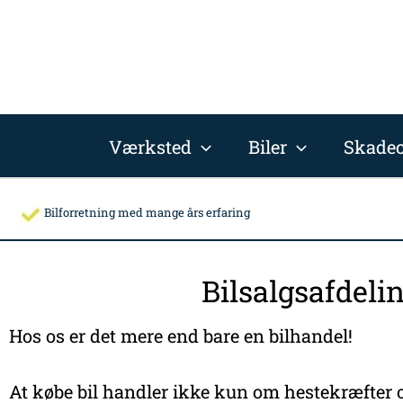
Gå
til
indholdet
Værksted
Biler
Skadec
Bilforretning med mange års erfaring
Bilsalgsafdeli
Hos os er det mere end bare en bilhandel!
At købe bil handler ikke kun om hestekræfter o