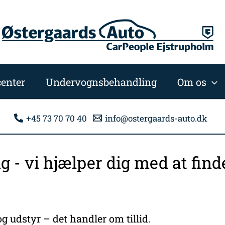
enter
Undervognsbehandling
Om os
+45 73 70 70 40
info@ostergaards-auto.dk
ng - vi hjælper dig med at fi
g udstyr – det handler om tillid.