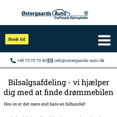
Gå
til
indholdet
Book tid
+45 73 70 70 40
info@ostergaards-auto.dk
Bilsalgsafdeling - vi hjælper
dig med at finde drømmebilen
Hos os er det mere end bare en bilhandel!