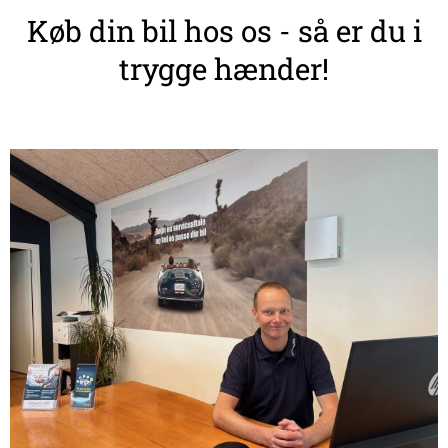
Køb din bil hos os - så er du i
trygge hænder!