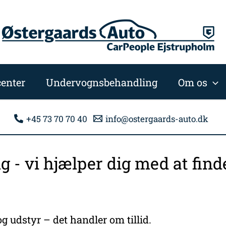
enter
Undervognsbehandling
Om os
+45 73 70 70 40
info@ostergaards-auto.dk
ng - vi hjælper dig med at fi
g udstyr – det handler om tillid.