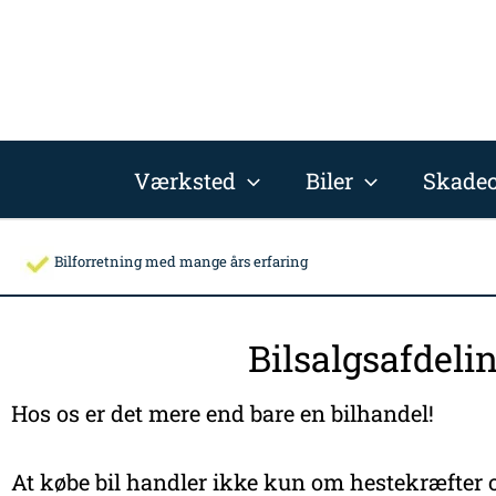
Gå
til
indholdet
Værksted
Biler
Skadec
Bilforretning med mange års erfaring
Bilsalgsafdeli
Hos os er det mere end bare en bilhandel!
At købe bil handler ikke kun om hestekræfter o