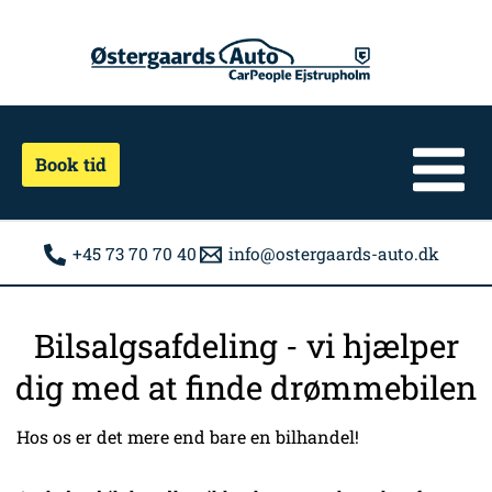
Gå
til
indholdet
Book tid
+45 73 70 70 40
info@ostergaards-auto.dk
Bilsalgsafdeling - vi hjælper
dig med at finde drømmebilen
Hos os er det mere end bare en bilhandel!