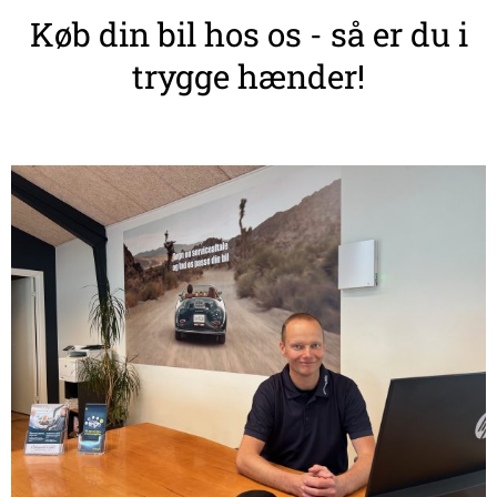
Køb din bil hos os - så er du i
trygge hænder!