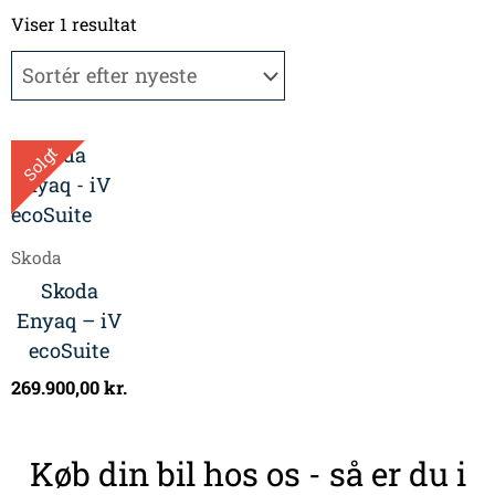
Viser 1 resultat
Solgt
Skoda
Skoda
Enyaq – iV
ecoSuite
269.900,00
kr.
Køb din bil hos os - så er du i