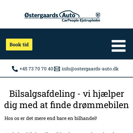
Gå
til
indholdet
Book tid
+45 73 70 70 40
info@ostergaards-auto.dk
Bilsalgsafdeling - vi hjælper
dig med at finde drømmebilen
Hos os er det mere end bare en bilhandel!