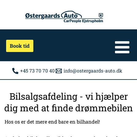
Gå
til
indholdet
Book tid
+45 73 70 70 40
info@ostergaards-auto.dk
Bilsalgsafdeling - vi hjælper
dig med at finde drømmebilen
Hos os er det mere end bare en bilhandel!