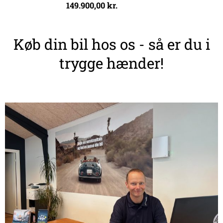
149.900,00
kr.
Køb din bil hos os - så er du i
trygge hænder!