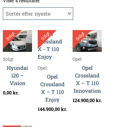
efter
Viser 4 resultater
seneste
Solgt
Solgt
Solgt
Solgt
Opel
Hyundai
Opel
Opel
i20 –
Crossland
Opel
Vision
X – T 110
Crossland
Innovation
X – T 110
0,00
kr.
Enjoy
124.900,00
kr.
144.900,00
kr.