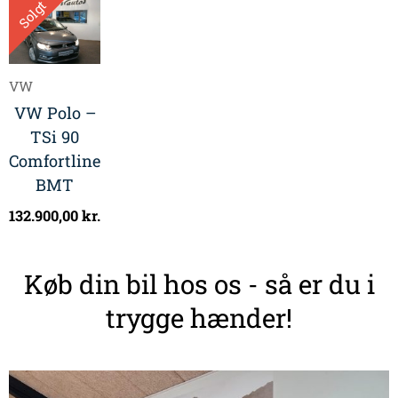
Solgt
VW
VW Polo –
TSi 90
Comfortline
BMT
132.900,00
kr.
Køb din bil hos os - så er du i
trygge hænder!