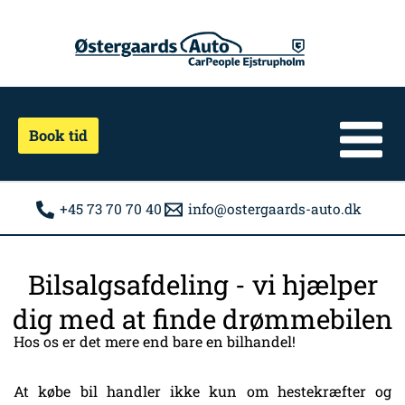
Gå
til
indholdet
Book tid
+45 73 70 70 40
info@ostergaards-auto.dk
Bilsalgsafdeling - vi hjælper
dig med at finde drømmebilen
Hos os er det mere end bare en bilhandel!
At købe bil handler ikke kun om hestekræfter og