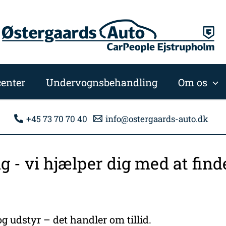
enter
Undervognsbehandling
Om os
+45 73 70 70 40
info@ostergaards-auto.dk
ng - vi hjælper dig med at fi
g udstyr – det handler om tillid.