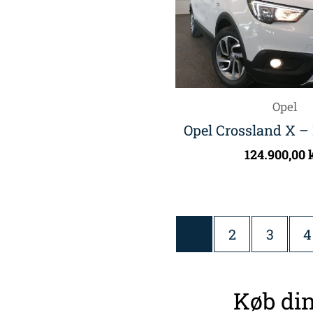
Opel
Opel Crossland X –
124.900,00
1
2
3
4
Køb din