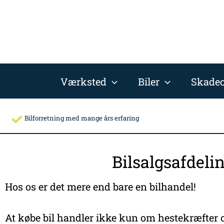
Gå
til
indholdet
Værksted
Biler
Skadec
Bilforretning med mange års erfaring
Bilsalgsafdeli
Hos os er det mere end bare en bilhandel!
At købe bil handler ikke kun om hestekræfter o