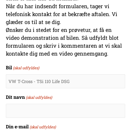
Når du har indsendt formularen, tager vi
telefonisk kontakt for at bekræfte aftalen. Vi
glæder os til at se dig.
Ønsker du i stedet for en prøvetur, at få en
video demonstration af bilen. Så udfyldt blot
formularen og skriv i kommentaren at vi skal
kontakte dig med en video gennemgang.
DD
Bil
(skal udfyldes)
Tider
slash
MM
slash
Dit navn
(skal udfyldes)
YYYY
Din e-mail
(skal udfyldes)