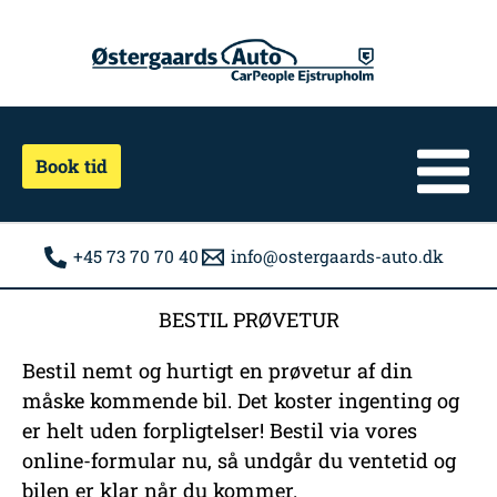
Gå
Facebook
til
indholdet
Book tid
+45 73 70 70 40
info@ostergaards-auto.dk
BESTIL PRØVETUR
Bestil nemt og hurtigt en prøvetur af din
måske kommende bil. Det koster ingenting og
er helt uden forpligtelser! Bestil via vores
online-formular nu, så undgår du ventetid og
bilen er klar når du kommer.